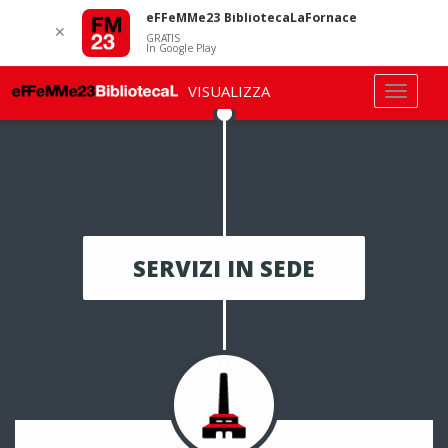
eFFeMMe23 BibliotecaLaFornace
✕
GRATIS
In Google Play
VISUALIZZA
SERVIZI IN SEDE