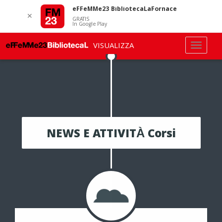
eFFeMMe23 BibliotecaLaFornace
✕
GRATIS
In Google Play
VISUALIZZA
NEWS E ATTIVITÀ Corsi