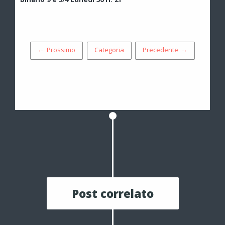
Binario 9 e 3/4 Lunedì 30 H. 21
← Prossimo
Categoria
Precedente →
Post correlato