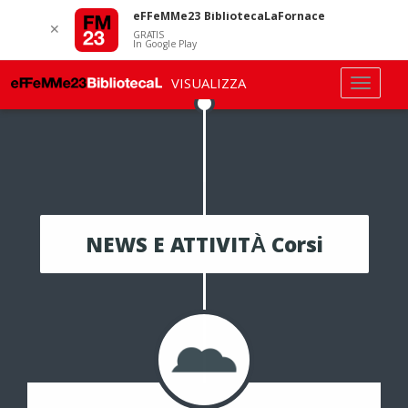
eFFeMMe23 BibliotecaLaFornace
✕
GRATIS
In Google Play
VISUALIZZA
NEWS E ATTIVITÀ Corsi