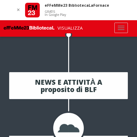
eFFeMMe23 BibliotecaLaFornace
✕
GRATIS
In Google Play
VISUALIZZA
NEWS E ATTIVITÀ A
proposito di BLF