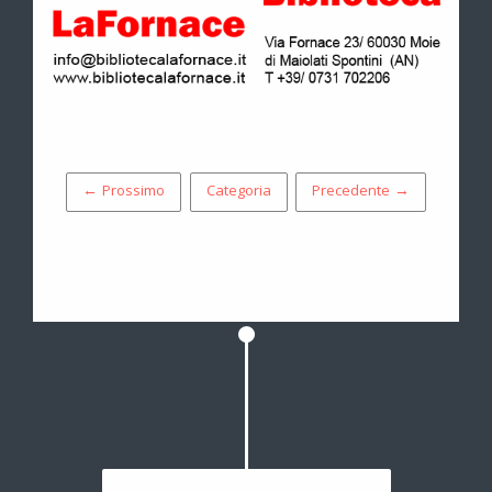
← Prossimo
Categoria
Precedente →