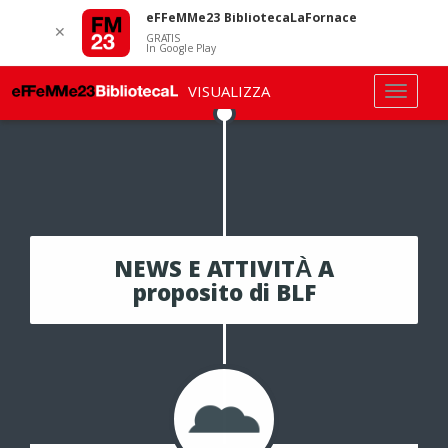
eFFeMMe23 BibliotecaLaFornace
✕
GRATIS
In Google Play
VISUALIZZA
NEWS E ATTIVITÀ A
proposito di BLF