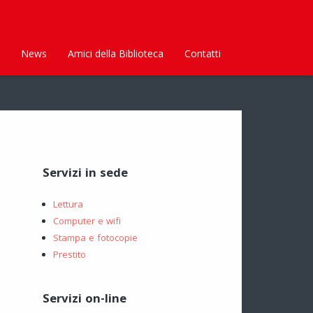
News
Amici della Biblioteca
Contatti
Servizi in sede
Lettura
Computer e wifi
Stampa e fotocopie
Prestito
Servizi on-line