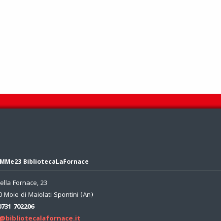
MMe23 BibliotecaLaFornace
ella Fornace, 23
 Moie di Maiolati Spontini (An)
0731 702206
@bibliotecalafornace.it