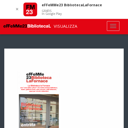
eFFeMMe23 BibliotecaLaFornace
✕
GRATIS
In Google Play
VISUALIZZA