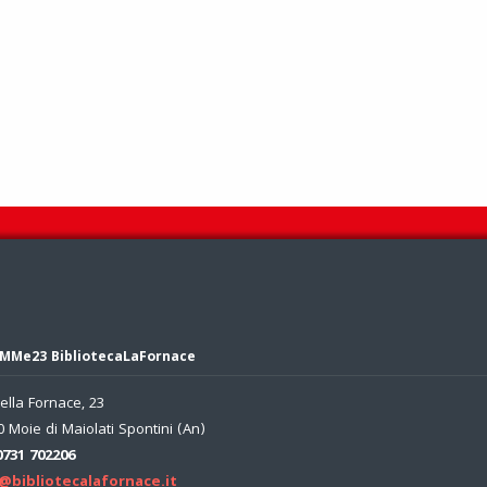
MMe23 BibliotecaLaFornace
ella Fornace, 23
 Moie di Maiolati Spontini (An)
0731 702206
@bibliotecalafornace.it