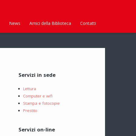
News
Amici della Biblioteca
Contatti
Servizi in sede
Lettura
Computer e wifi
Stampa e fotocopie
Prestito
Servizi on-line