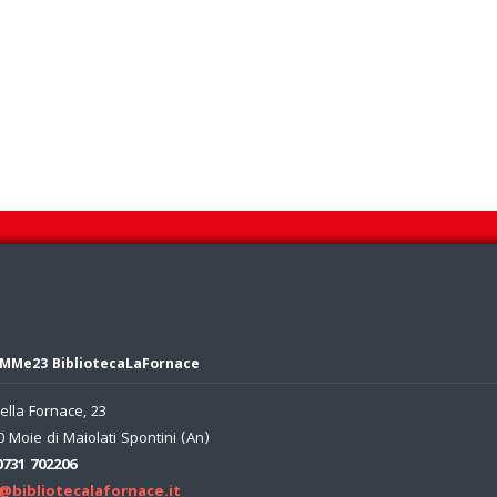
MMe23 BibliotecaLaFornace
ella Fornace, 23
 Moie di Maiolati Spontini (An)
0731 702206
@bibliotecalafornace.it