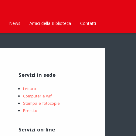
News
Amici della Biblioteca
Contatti
Servizi in sede
Lettura
Computer e wifi
Stampa e fotocopie
Prestito
Servizi on-line