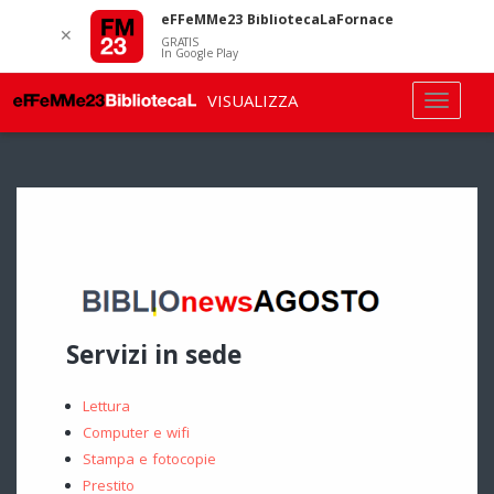
eFFeMMe23 BibliotecaLaFornace
✕
GRATIS
In Google Play
VISUALIZZA
Servizi in sede
Lettura
Computer e wifi
Stampa e fotocopie
Prestito