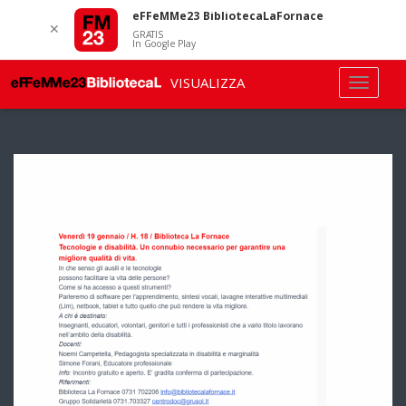
eFFeMMe23 BibliotecaLaFornace
✕
GRATIS
In Google Play
VISUALIZZA