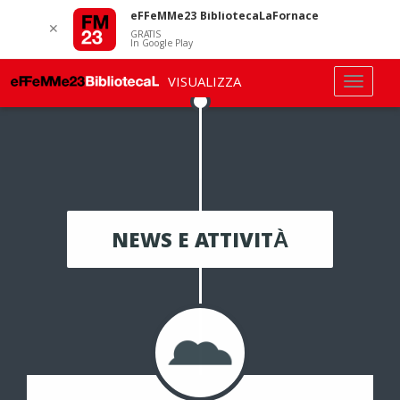
eFFeMMe23 BibliotecaLaFornace
✕
GRATIS
In Google Play
VISUALIZZA
NEWS E ATTIVITÀ