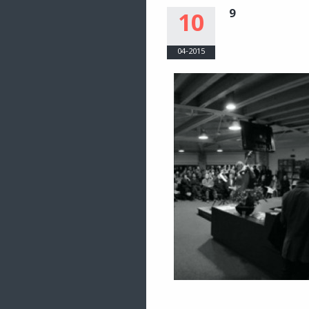
9
10
04-2015