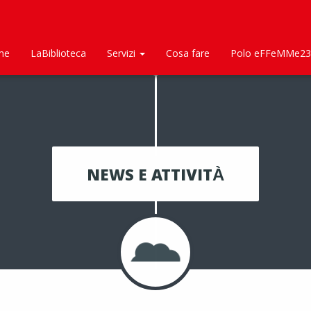
me
LaBiblioteca
Servizi
Cosa fare
Polo eFFeMMe23
NEWS E ATTIVITÀ