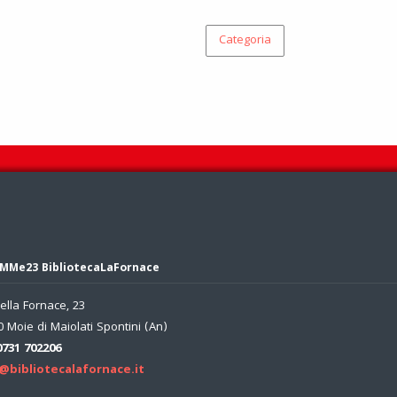
Categoria
MMe23 BibliotecaLaFornace
ella Fornace, 23
 Moie di Maiolati Spontini (An)
0731 702206
@bibliotecalafornace.it