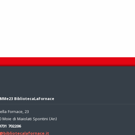
MMe23 BibliotecaLaFornace
ella Fornace, 23
 Moie di Maiolati Spontini (An)
0731 702206
@bibliotecalafornace.it