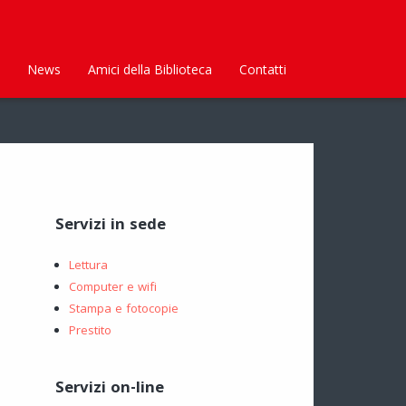
News
Amici della Biblioteca
Contatti
Servizi in sede
Lettura
Computer e wifi
Stampa e fotocopie
Prestito
Servizi on-line