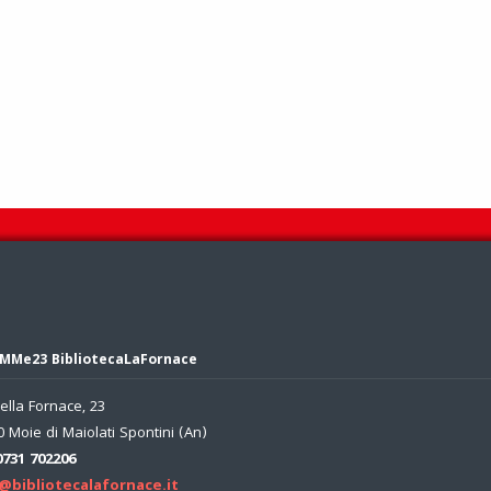
MMe23 BibliotecaLaFornace
ella Fornace, 23
 Moie di Maiolati Spontini (An)
0731 702206
@bibliotecalafornace.it