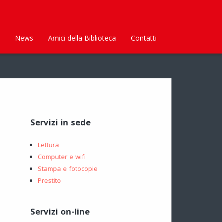
News
Amici della Biblioteca
Contatti
Servizi in sede
Lettura
Computer e wifi
Stampa e fotocopie
Prestito
Servizi on-line