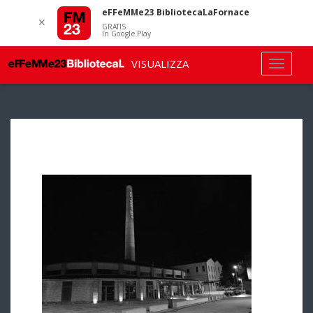
eFFeMMe23 BibliotecaLaFornace
✕
GRATIS
In Google Play
VISUALIZZA