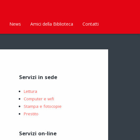
News
Amici della Biblioteca
Contatti
Servizi in sede
Lettura
Computer e wifi
Stampa e fotocopie
Prestito
Servizi on-line