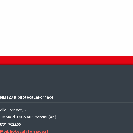
MMe23 BibliotecaLaFornace
ella Fornace, 23
 Moie di Maiolati Spontini (An)
0731 702206
@bibliotecalafornace.it