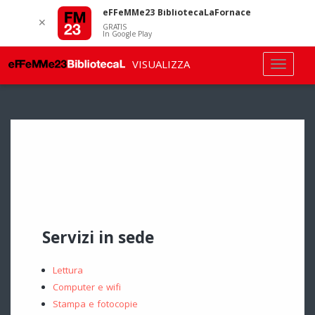
eFFeMMe23 BibliotecaLaFornace
✕
GRATIS
In Google Play
VISUALIZZA
Servizi in sede
Lettura
Computer e wifi
Stampa e fotocopie