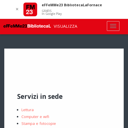
eFFeMMe23 BibliotecaLaFornace
✕
GRATIS
In Google Play
VISUALIZZA
Servizi in sede
Lettura
Computer e wifi
Stampa e fotocopie