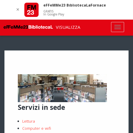
eFFeMMe23 BibliotecaLaFornace
✕
GRATIS
In Google Play
VISUALIZZA
Servizi in sede
Lettura
Computer e wifi