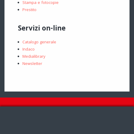
Stampa e fotocopie
Prestito
Servizi on-line
Catalogo generale
Indaco
Medialibrary
Newsletter