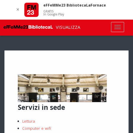
eFFeMMe23 BibliotecaLaFornace
✕
GRATIS
In Google Play
VISUALIZZA
Servizi in sede
Lettura
Computer e wifi