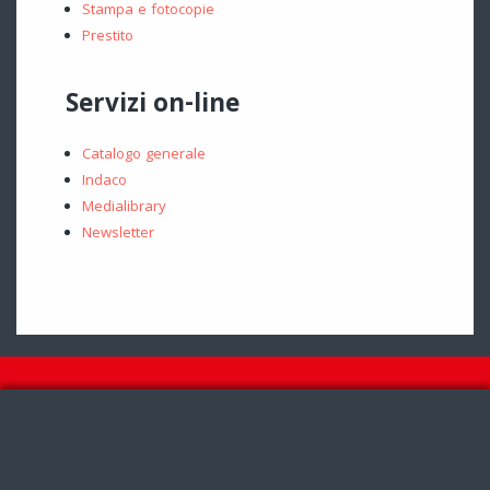
Stampa e fotocopie
Prestito
Servizi on-line
Catalogo generale
Indaco
Medialibrary
Newsletter