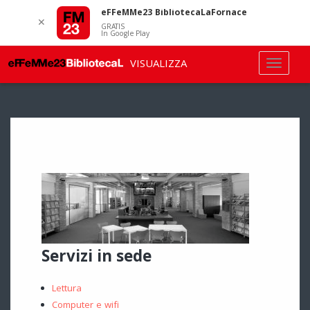
eFFeMMe23 BibliotecaLaFornace
✕
GRATIS
In Google Play
VISUALIZZA
Servizi in sede
Lettura
Computer e wifi