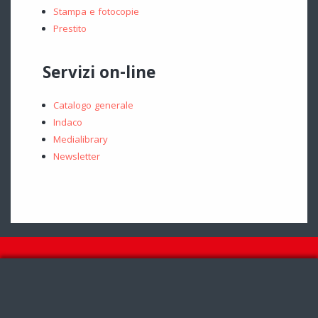
Stampa e fotocopie
Prestito
Servizi on-line
Catalogo generale
Indaco
Medialibrary
Newsletter