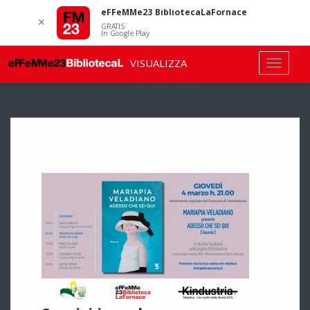
eFFeMMe23 BibliotecaLaFornace
✕
GRATIS
In Google Play
VISUALIZZA