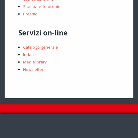
Stampa e fotocopie
Prestito
Servizi on-line
Catalogo generale
Indaco
Medialibrary
Newsletter