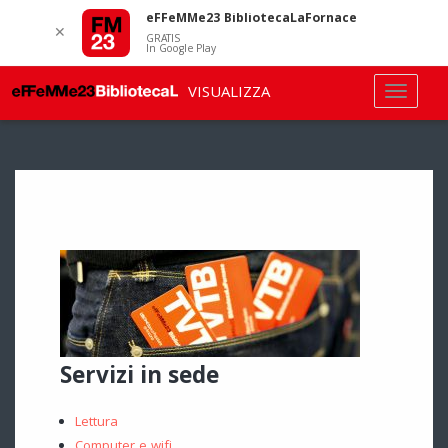
eFFeMMe23 BibliotecaLaFornace
✕
GRATIS
In Google Play
VISUALIZZA
Servizi in sede
Lettura
Computer e wifi