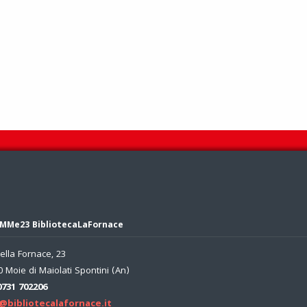
MMe23 BibliotecaLaFornace
ella Fornace, 23
 Moie di Maiolati Spontini (An)
0731 702206
@bibliotecalafornace.it