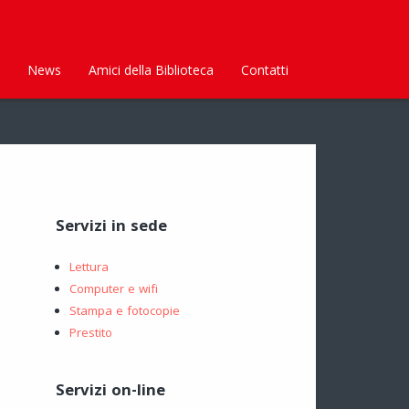
News
Amici della Biblioteca
Contatti
Servizi in sede
Lettura
Computer e wifi
Stampa e fotocopie
Prestito
Servizi on-line