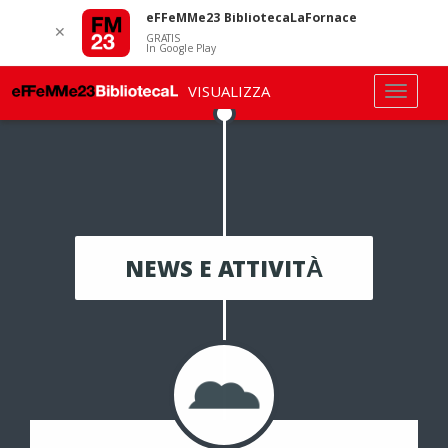
eFFeMMe23 BibliotecaLaFornace
✕
GRATIS
In Google Play
VISUALIZZA
NEWS E ATTIVITÀ