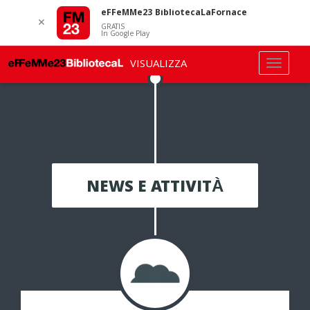
eFFeMMe23 BibliotecaLaFornace
✕
GRATIS
In Google Play
VISUALIZZA
NEWS E ATTIVITÀ