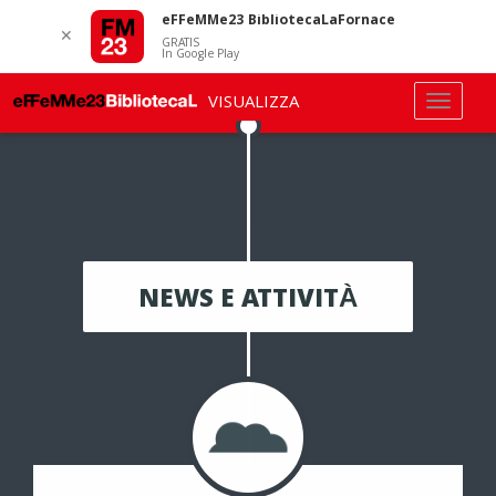
eFFeMMe23 BibliotecaLaFornace
✕
GRATIS
In Google Play
VISUALIZZA
NEWS E ATTIVITÀ