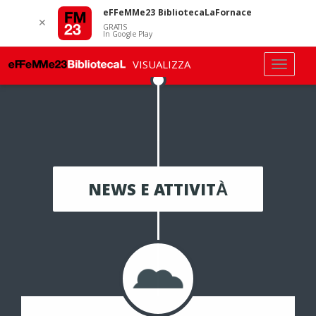
eFFeMMe23 BibliotecaLaFornace
✕
GRATIS
In Google Play
VISUALIZZA
NEWS E ATTIVITÀ