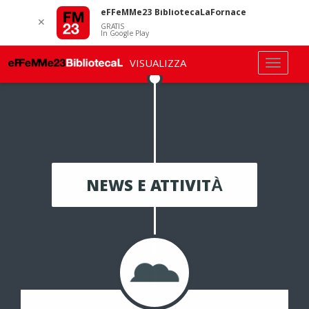
eFFeMMe23 BibliotecaLaFornace
✕
GRATIS
In Google Play
VISUALIZZA
NEWS E ATTIVITÀ