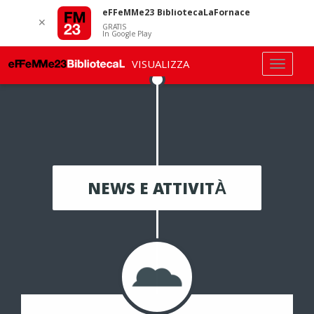
eFFeMMe23 BibliotecaLaFornace
✕
GRATIS
In Google Play
VISUALIZZA
NEWS E ATTIVITÀ