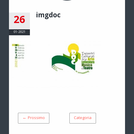
imgdoc
26
01-2021
← Prossimo
Categoria