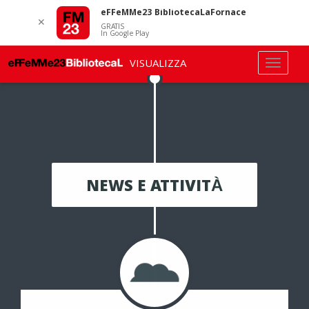
eFFeMMe23 BibliotecaLaFornace
✕
GRATIS
In Google Play
VISUALIZZA
NEWS E ATTIVITÀ