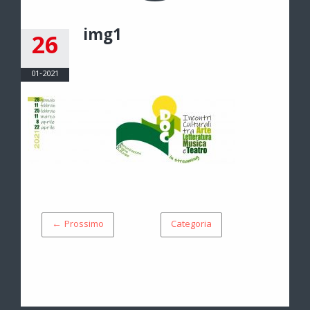
img1
26
01-2021
← Prossimo
Categoria