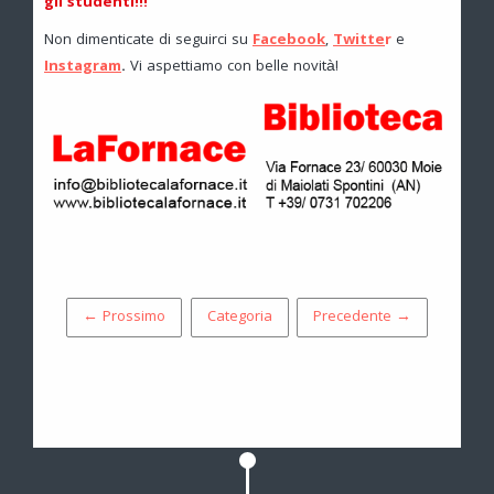
gli studenti!!!
Non dimenticate di seguirci su
Facebook
,
Twitte
r
e
Instagram
.
Vi aspettiamo con belle novità!
← Prossimo
Categoria
Precedente →