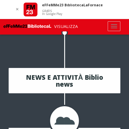
eFFeMMe23 BibliotecaLaFornace
✕
GRATIS
In Google Play
VISUALIZZA
NEWS E ATTIVITÀ Biblio
news