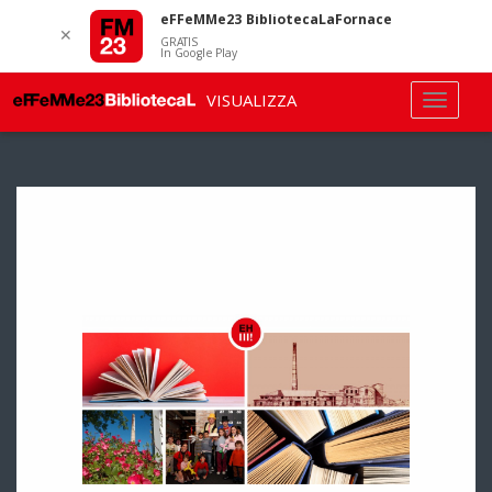
eFFeMMe23 BibliotecaLaFornace
✕
GRATIS
In Google Play
VISUALIZZA