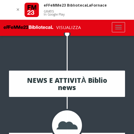
eFFeMMe23 BibliotecaLaFornace
✕
GRATIS
In Google Play
VISUALIZZA
NEWS E ATTIVITÀ Biblio
news