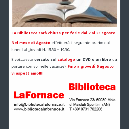
La Biblioteca sarà chiusa per ferie dal 7 al 23 agosto
.
Nel mese di Agosto
effettuerà il seguente orario: dal
lunedì al giovedì H. 15.30 – 19.30.
E voi…avete
cercato sul
catalogo
un DVD o un libro
da
portare con voi nelle vacanze?
Fino a giovedì 6 agosto
vi aspettiamo!!!!