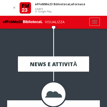
eFFeMMe23 BibliotecaLaFornace
✕
GRATIS
In Google Play
VISUALIZZA
NEWS E ATTIVITÀ