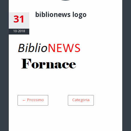
biblionews logo
31
10-2018
← Prossimo
Categoria