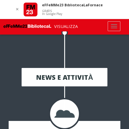
eFFeMMe23 BibliotecaLaFornace
✕
GRATIS
In Google Play
VISUALIZZA
NEWS E ATTIVITÀ