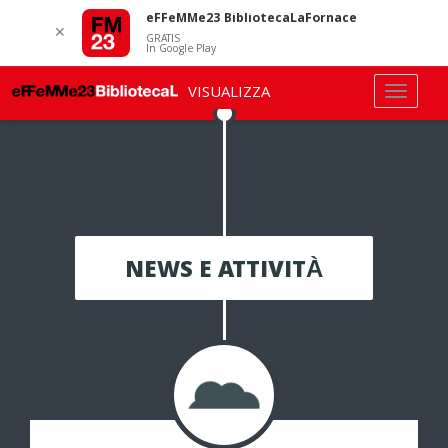
eFFeMMe23 BibliotecaLaFornace
✕
GRATIS
In Google Play
VISUALIZZA
NEWS E ATTIVITÀ