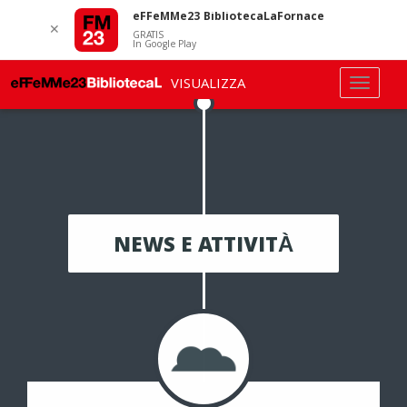
eFFeMMe23 BibliotecaLaFornace
✕
GRATIS
In Google Play
VISUALIZZA
NEWS E ATTIVITÀ