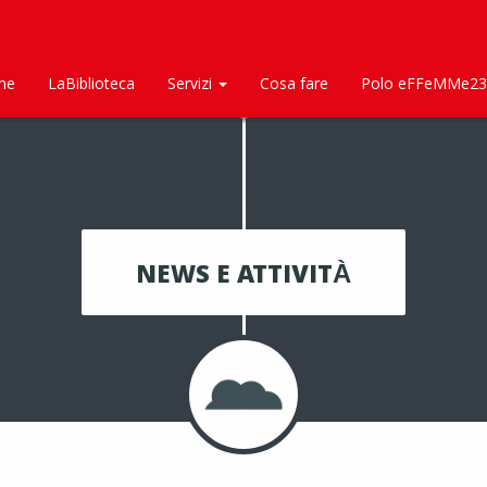
me
LaBiblioteca
Servizi
Cosa fare
Polo eFFeMMe23
NEWS E ATTIVITÀ