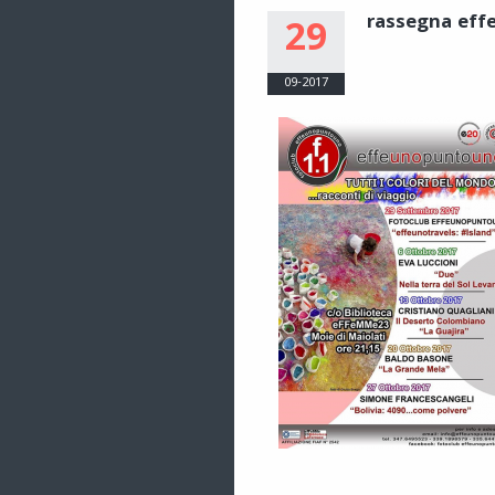
rassegna eff
29
09-2017