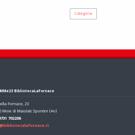
Categoria
MMe23 BibliotecaLaFornace
ella Fornace, 23
 Moie di Maiolati Spontini (An)
0731 702206
@bibliotecalafornace.it