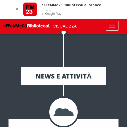
eFFeMMe23 BibliotecaLaFornace
✕
GRATIS
In Google Play
VISUALIZZA
NEWS E ATTIVITÀ