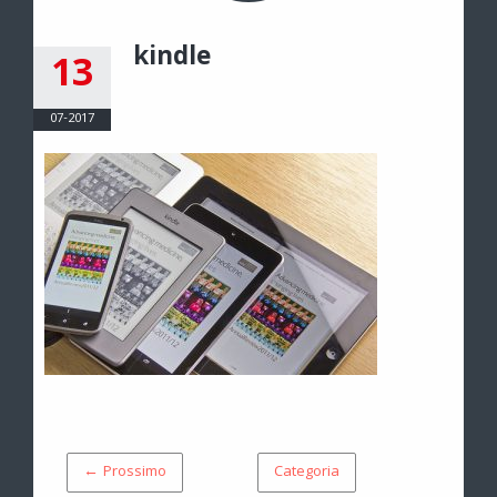
kindle
13
07-2017
← Prossimo
Categoria