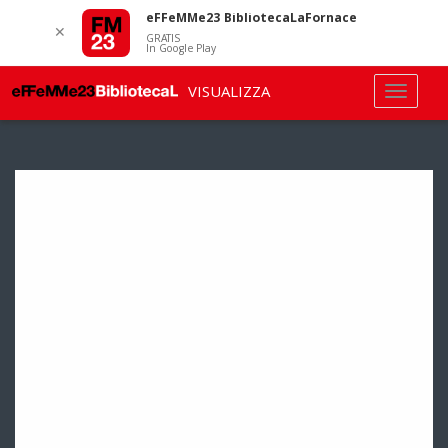
eFFeMMe23 BibliotecaLaFornace
✕
GRATIS
In Google Play
VISUALIZZA