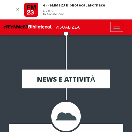
eFFeMMe23 BibliotecaLaFornace
✕
GRATIS
In Google Play
VISUALIZZA
NEWS E ATTIVITÀ