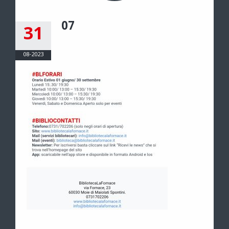
07
31
08-2023