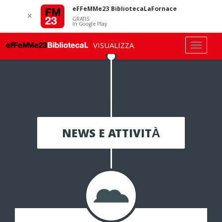
eFFeMMe23 BibliotecaLaFornace
✕
GRATIS
In Google Play
VISUALIZZA
NEWS E ATTIVITÀ