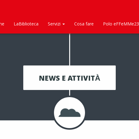
me
LaBiblioteca
Servizi
Cosa fare
Polo eFFeMMe23
NEWS E ATTIVITÀ