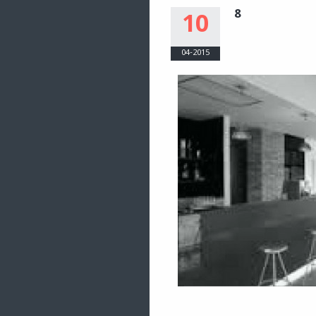
8
10
04-2015