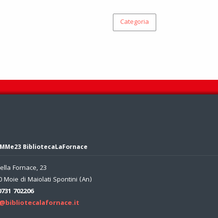
Categoria
MMe23 BibliotecaLaFornace
ella Fornace, 23
 Moie di Maiolati Spontini (An)
0731 702206
@bibliotecalafornace.it