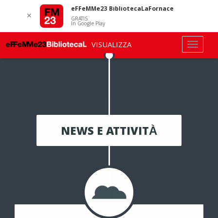
eFFeMMe23 BibliotecaLaFornace
✕
GRATIS
In Google Play
VISUALIZZA
NEWS E ATTIVITÀ