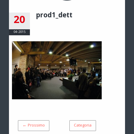
prod1_dett
20
04-2015
← Prossimo
Categoria