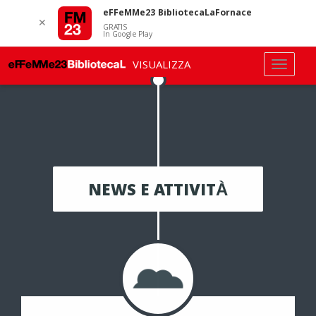
eFFeMMe23 BibliotecaLaFornace
✕
GRATIS
In Google Play
VISUALIZZA
NEWS E ATTIVITÀ