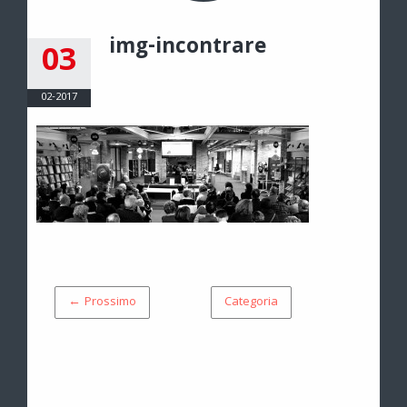
img-incontrare
03
02-2017
← Prossimo
Categoria