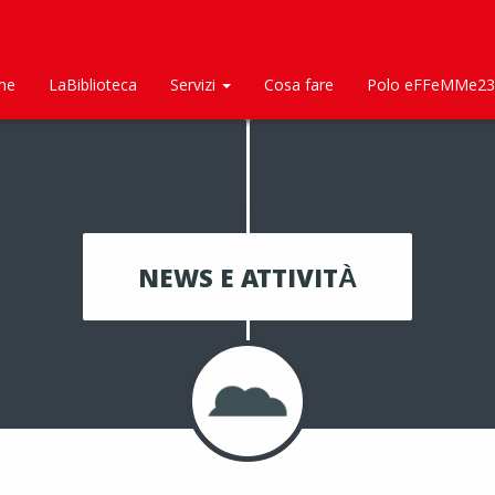
me
LaBiblioteca
Servizi
Cosa fare
Polo eFFeMMe23
NEWS E ATTIVITÀ