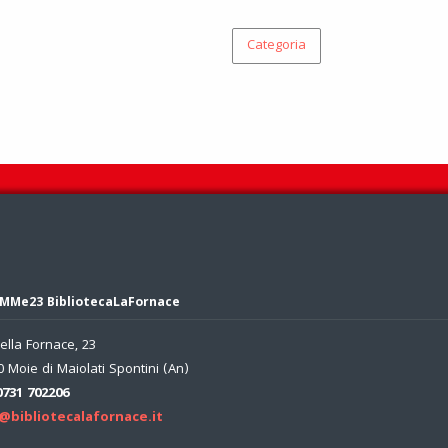
Categoria
MMe23 BibliotecaLaFornace
ella Fornace, 23
 Moie di Maiolati Spontini (An)
0731 702206
@bibliotecalafornace.it