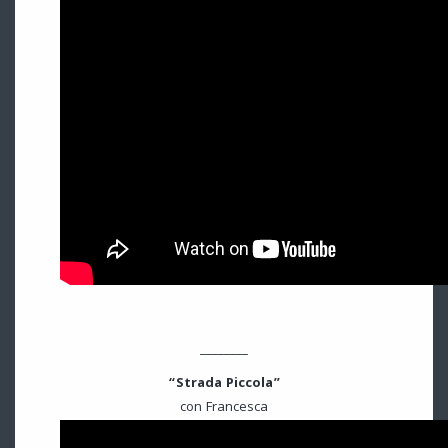
________
“Strada Piccola”
con Francesca