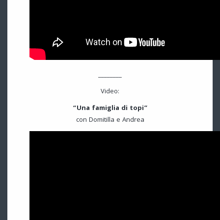
________
Video:
“Una famiglia di topi”
con Domitilla e Andrea