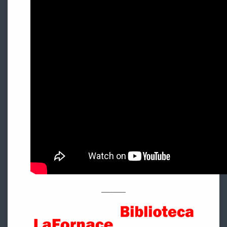
________