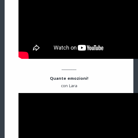
________
Quante emozioni!
con Lara