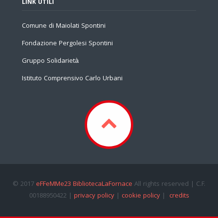
LINK UTILI
Comune di Maiolati Spontini
Fondazione Pergolesi Spontini
Gruppo Solidarietà
Istituto Comprensivo Carlo Urbani
© 2017
eFFeMMe23 BibliotecaLaFornace
All rights reserved | C.F.
00188950422 |
privacy policy
|
cookie policy
|
credits